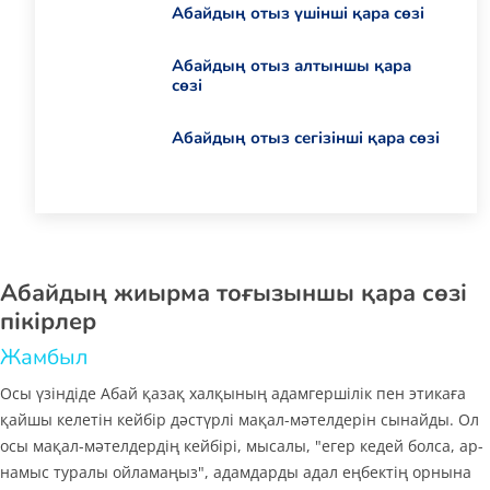
Абайдың отыз үшінші қара сөзі
Абайдың отыз алтыншы қара
сөзі
Абайдың отыз сегізінші қара сөзі
Абайдың жиырма тоғызыншы қара сөзі
пікірлер
Жамбыл
Осы үзіндіде Абай қазақ халқының адамгершілік пен этикаға
қайшы келетін кейбір дәстүрлі мақал-мәтелдерін сынайды. Ол
осы мақал-мәтелдердің кейбірі, мысалы, "егер кедей болса, ар-
намыс туралы ойламаңыз", адамдарды адал еңбектің орнына