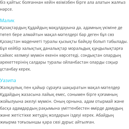
біз қайтыс болғаннан кейін өзімізбен бірге ала алатын жалғыз
нәрсе.
Малик
Қазақтардың Құдайдың мақұлдауына да, адамның үкіміне де
төтеп бере алмайтын мақал-мәтелдері бар деген бұл сөз
Қазақстан мәдениеті туралы қызықты байқау болып табылады.
Бұл кейбір халықтық даналықтар моральдық құндылықтарға
сәйкес келмеуі мүмкін екенін көрсетеді, сондықтан олардың
әрекеттерінің салдары туралы ойланбастан оларды соқыр
ұстанбау керек.
Уазипа
Жалқаулық пен қайыр сұрауға шақыратын мақал-мәтелдер
Құдайдың жазасына лайық емес, сонымен бірге қоғамның
жойылуына әкелуі мүмкін. Оның орнына, адам отырмай және
басқа адамдардың рақымына үміттенбестен өмірде дамудың
және жетістікке жетудің жолдарын іздеуі керек. Абайдың
жиырма тоғызыншы қара сөзі дурыс айтылған.