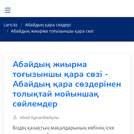
Laro.kz
Абайдың қара сөздері
Абайдың жиырма тоғызыншы қара сөзі
Абайдың жиырма
тоғызыншы қара сөзі -
Абайдың қара сөздерінен
толықтай мойыншақ
сөйлемдер
Абай Құнанбайұлы
Біздің қазақтың мақалдарының көбінің іске