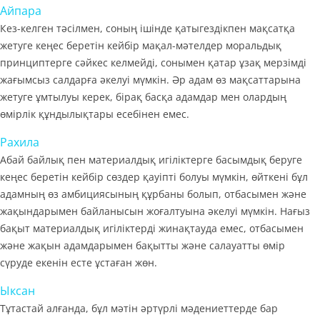
Айпара
Кез-келген тәсілмен, соның ішінде қатыгездікпен мақсатқа
жетуге кеңес беретін кейбір мақал-мәтелдер моральдық
принциптерге сәйкес келмейді, сонымен қатар ұзақ мерзімді
жағымсыз салдарға әкелуі мүмкін. Әр адам өз мақсаттарына
жетуге ұмтылуы керек, бірақ басқа адамдар мен олардың
өмірлік құндылықтары есебінен емес.
Рахила
Абай байлық пен материалдық игіліктерге басымдық беруге
кеңес беретін кейбір сөздер қауіпті болуы мүмкін, өйткені бұл
адамның өз амбициясының құрбаны болып, отбасымен және
жақындарымен байланысын жоғалтуына әкелуі мүмкін. Нағыз
бақыт материалдық игіліктерді жинақтауда емес, отбасымен
және жақын адамдарымен бақытты және салауатты өмір
сүруде екенін есте ұстаған жөн.
Ыксан
Тұтастай алғанда, бұл мәтін әртүрлі мәдениеттерде бар