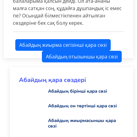
балаларыма қалсын дейді. Ол ата-ананы
малға сатқан соң, құдайға дұшпандық іс емес
пе? Осындай білместікпенен айтылған
сөздеріне бек сақ болу керек.
Абайдың жиырма сегізінші қара сөзі
Абайдың отызыншы қара сөзі
Абайдың қара сөздері
Абайдың бірінші қара сөзі
Абайдың он төртінші қара сөзі
Абайдың жиырмасыншы қара
сөзі