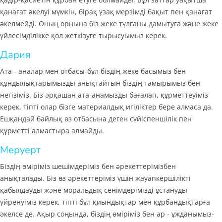
қанағат әкелуі мүмкін, бірақ ұзақ мерзімді бақыт пен қанағат
әкелмейді. Оның орнына біз жеке тұлғаны дамытуға және жеке
үйлесімділікке қол жеткізуге тырысуымыз керек.
Дария
Ата - аналар мен отбасы-бұл біздің жеке басымыз бен
құндылықтарымызды анықтайтын біздің тамырымыз бен
негізіміз. Біз әрқашан ата-анамызды бағалап, құрметтеуіміз
керек, тіпті олар бізге материалдық игіліктер бере алмаса да.
Ешқандай байлық өз отбасына деген сүйіспеншілік пен
құрметті алмастыра алмайды.
Меруерт
Біздің өміріміз шешімдеріміз бен әрекеттерімізбен
анықталады. Біз өз әрекеттеріміз үшін жауапкершілікті
қабылдауды және моральдық сенімдерімізді ұстануды
үйренуіміз керек, тіпті бұл қиындықтар мен құрбандықтарға
әкелсе де. Ақыр соңында, біздің өміріміз бен ар - ұжданымыз-