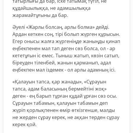
татырлығы да бар, іске татымақ түгіл, не
құдайшылыққа, не адамшылыққа
жарамайтұғыны да бар.
Әуелі «Жарлы болсаң, арлы болма» дейді.
Ардан кеткен соң, тірі болып жүрген құрысын.
Егер онысы жалға жүргеніңде жаныңды қинап
еңбекпенен мал тап деген сөз болса, ол - ар
кететұғын іс емес. Тыныш жатып, көзін сатып,
біреуден тіленбей, жанын қарманып, адал
еңбекпен мал іздемек - ол арлы адамның ісі.
«Қалауын тапса, қар жанады», «Сұрауын
тапса, адам баласының бермейтіні жоқ»
деген - ең барып тұрған құдай ұрған сөз осы.
Сұрауын табамын, қалауын табамын деп
жүріп қорлықпенен өмір өткізгенше, малды
не жерден сұрау керек, не аққан терден сұрау
керек қой.