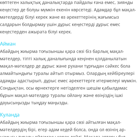
көптеген халықтық даналықтарда пайдалы ғана емес, зиянды
кеңестер де болуы мүмкін екенін көрсетеді. Адамдар бұл мақал-
мәтелдерді білуі керек және өз әрекеттерінің жағымсыз
салдарын болдырмау үшін дұрыс кеңестерді дұрыс емес
кеңестерден ажырата білуі керек.
Айман
Абайдың жиырма тоғызыншы қара сөзі біз барлық мақал-
мәтелдер, тіпті халық даналығында кеңінен қолданылатын
мақал-мәтелдер де дұрыс және рухани тұрғыдан сәйкес бола
алмайтындығы туралы айтып отырмыз. Олардың кейбіреулері
адамды адастырып, дұрыс емес әрекеттерге итермелеуі мүмкін.
Сондықтан, осы өрнектерге негізделген шешім қабылдамас
бұрын мақал-мәтелдер туралы ойлану және өзіңіздің ішкі
дауысыңызды тыңдау маңызды.
Куланда
Абайдың жиырма тоғызыншы қара сөзі айтылған мақал-
мәтелдердің бірі, егер адам кедей болса, онда ол өзінің ар-
намысы туралы ойламауы керек дейді. Мақала авторы бұл