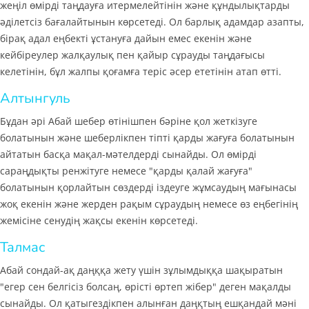
жеңіл өмірді таңдауға итермелейтінін және құндылықтарды
әділетсіз бағалайтынын көрсетеді. Ол барлық адамдар азапты,
бірақ адал еңбекті ұстануға дайын емес екенін және
кейбіреулер жалқаулық пен қайыр сұрауды таңдағысы
келетінін, бұл жалпы қоғамға теріс әсер ететінін атап өтті.
Алтынгуль
Бұдан әрі Абай шебер өтінішпен бәріне қол жеткізуге
болатынын және шеберлікпен тіпті қарды жағуға болатынын
айтатын басқа мақал-мәтелдерді сынайды. Ол өмірді
сараңдықты ренжітуге немесе "қарды қалай жағуға"
болатынын қорлайтын сөздерді іздеуге жұмсаудың мағынасы
жоқ екенін және жерден рақым сұраудың немесе өз еңбегінің
жемісіне сенудің жақсы екенін көрсетеді.
Талмас
Абай сондай-ақ даңққа жету үшін зұлымдыққа шақыратын
"егер сен белгісіз болсаң, өрісті өртеп жібер" деген мақалды
сынайды. Ол қатыгездікпен алынған даңқтың ешқандай мәні