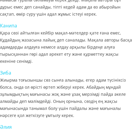
дұрыс емес деп санайды, тіпті кедей адам да өз абыройын
сақтап, өмір сүру үшін адал жұмыс істеуі керек.
Канипа
Қара сөзі айтылған кейбір мақал-мәтелдер қате ғана емес,
Құдайдың жазасына лайық деп саналады. Мақала авторы басқа
адамдарды алдауға немесе алдау арқылы бірдеңе алуға
тырысқаннан гөрі адал әрекет ету және құрметтеу жақсы
екеніне сенімді.
Зиба
Жиырма тоғызыншы сөз сынға алынады, егер адам түсініксіз
болса, онда ол өрісті өртеп жіберуі керек. Абайдың мұндай
зұлымдықтың мағынасы жоқ және ұзақ мерзімді пайда әкеле
алмайды деп мәлімдейді. Оның орнына, сөздің ең жақсы
мағынасында танымал болу үшін пайдалы және мағыналы
нәрсеге қол жеткізуге ұмтылу керек.
Әлия