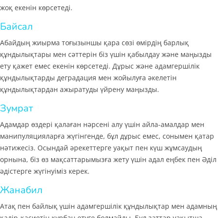
жоқ екенін көрсетеді.
Байсал
Абайдың жиырма тоғызыншы қара сөзі өмірдің барлық
құндылықтары мен сәттерін біз үшін қабылдау және маңызды
ету қажет емес екенін көрсетеді. Дұрыс және адамгершілік
құндылықтарды деградация мен жойылуға әкелетін
құндылықтардан ажыратуды үйрену маңызды.
Зумрат
Адамдар өздері қалаған нәрсені алу үшін айла-амалдар мен
манипуляцияларға жүгінгенде, бұл дұрыс емес, сонымен қатар
нәтижесіз. Осындай әрекеттерге уақыт пен күш жұмсаудың
орнына, біз өз мақсаттарымызға жету үшін адал еңбек пен Әділ
әдістерге жүгінуіміз керек.
Жанабил
Атақ пен байлық үшін адамгершілік құндылықтар мен адамның
қадір-қасиетін құрбан етуге болмайды. Бұл заттар уақытша