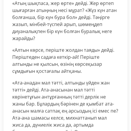
«Атың шықпаса, жер өрте» дейді. Жер өртеп
шығарған атыңның несі мұрат? «Жүз күн атан
болғанша, бір күн бура бол» дейді. Тәңірге
жазып, мінбей-түспей арып, шөмеңдеп
диуаналықпен бір күн болған буралық неге
жарайды?
«Алтын көрсе, періште жолдан таяды» дейді.
Періштеден садаға кеткір-ай! Періште
алтынды не қылсын, өзінің көрсеқызар
сұмдығын қостағалы айтқаны.
«Ата-анадан мал тәтті, алтынды үйден жан
тәтті» дейді. Ата-анасынан мал тәтті
көрінетұғын антұрғанның тәтті дерлік не
жаны бар. Бұлардың бәрінен де қымбат ата-
анасын малға сатпақ ең арсыздың ісі емес пе?
Ата-ана шамасы келсе, михнаттанып мал
жиса да, дүниелік жиса да, артымда