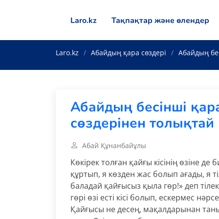
Laro.kz
Тақпақтар және өлендер
Laro.kz
Абайдың қара сөздері
Абайдың бес
Абайдың бесінші қара
сөздерінен толықтай
Абай Құнанбайұлы
Көкірек толған қайғы кісінің өзіне д
құртып, я көзден жас болып ағады, я т
баладай қайғысыз қыла гөр!» деп тілек
гөрі өзі есті кісі болып, ескермес нәр
Қайғысы не десең, мақалдарынан танырс