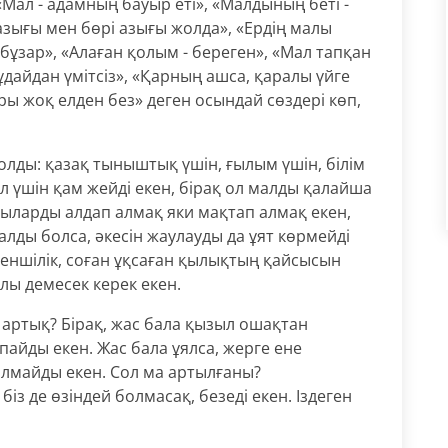
 «Мал - адамның бауыр еті», «Малдының беті -
азығы мен бөрі азығы жолда», «Ердің малы
 бұзар», «Алаған қолым - береген», «Мал тапқан
құдайдан үмітсіз», «Қарның ашса, қаралы үйге
ы жоқ елден без» деген осындай сөздері көп,
лды: қазақ тыныштық үшін, ғылым үшін, білім
ал үшін қам жейді екен, бірақ ол малды қалайша
лдыларды алдап алмақ яки мақтап алмақ екен,
лды болса, әкесін жаулауды да ұят көрмейді
іленшілік, соған ұқсаған қылықтың қайсысын
алы демесек керек екен.
артық? Бірақ, жас бала қызыл ошақтан
пайды екен. Жас бала ұялса, жерге ене
ялмайды екен. Сол ма артылғаны?
із де өзіндей болмасақ, безеді екен. Іздеген