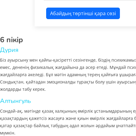
Абайдың төртінші қара сөзі
6 пікір
Дурия
Біз ауырсыну мен қайғы-қасіретті сезінгенде, біздің психикам
емес, дененің физикалық жағдайына да әсер етеді. Мұндай пси
жағдайларға әкеледі. Бұл мәтін адамның терең қайғыға ұшырағ
Сондықтан, қайтадан эмоционалды тұрақты болу үшін ауырсыну
жолдарды табу керек.
Алтынгуль
Сондай-ақ, мәтінде қазақ халқының өмірлік ұстанымдарының ер
қазақтардың қажетсіз жасауға және қиын өмірлік жағдайларға б
қатар қазақтар байлық табудың адал жолын әрдайым ұнатпайты
мүмкін.