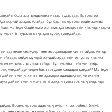
 шынайы бола алатындығына назар аударады. Ересектер
айда қорғай алады. Алайда, бұл барлық ересектердің жалпы
лайша, мәтінде біздің өмір жолымызда кездесетін қиындықтарға
у керектігі туралы маңызды сұрақ туындайды.
атын адамның сезімдері мен эмоцияларын сипаттайды. Автор
ін айтады, кейде мұндай жағдайларда өзін-өзі ұстау қиынға
ген ұмтылысты сипаттайды. Бұл түсінікті, өйткені өмір,
 Бірақ мұндай дүниеден бас тартудың салдары қандай? Мәтінде
 дайын екенін, көптеген адамдар адалдықтың не екенін
алдауға дайын екенін және тіпті жақын туыстарының алдында
айды. Әрине, ересек адамның өмірлік тәжірибесі, білімі,
лар мен сезімдерге келетін болсақ, балалар үлкен даналық