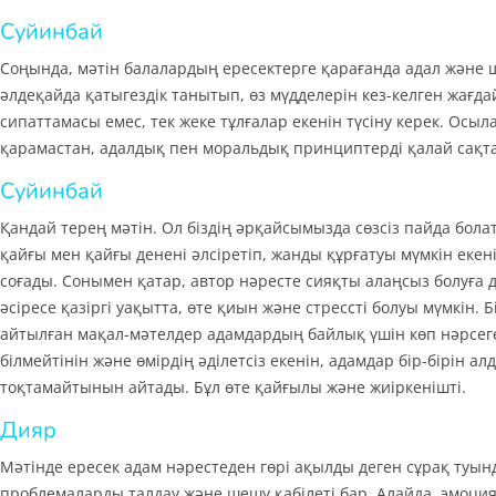
Суйинбай
Соңында, мәтін балалардың ересектерге қарағанда адал және
әлдеқайда қатыгездік танытып, өз мүдделерін кез-келген жағд
сипаттамасы емес, тек жеке тұлғалар екенін түсіну керек. Осы
қарамастан, адалдық пен моральдық принциптерді қалай сақта
Суйинбай
Қандай терең мәтін. Ол біздің әрқайсымызда сөзсіз пайда бол
қайғы мен қайғы денені әлсіретіп, жанды құрғатуы мүмкін екен
соғады. Сонымен қатар, автор нәресте сияқты алаңсыз болуға де
әсіресе қазіргі уақытта, өте қиын және стрессті болуы мүмкін.
айтылған мақал-мәтелдер адамдардың байлық үшін көп нәрсеге
білмейтінін және өмірдің әділетсіз екенін, адамдар бір-бірін 
тоқтамайтынын айтады. Бұл өте қайғылы және жиіркенішті.
Дияр
Мәтінде ересек адам нәрестеден гөрі ақылды деген сұрақ туынд
проблемаларды талдау және шешу қабілеті бар. Алайда, эмоция