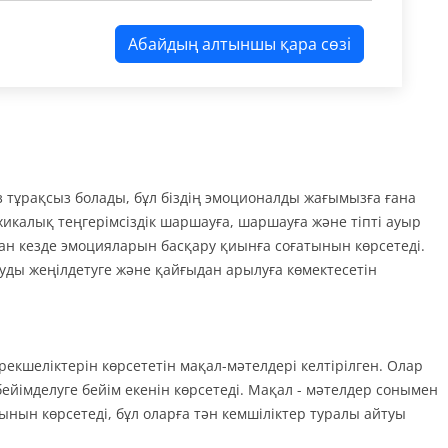
Абайдың алтыншы қара сөзі
ыз тұрақсыз болады, бұл біздің эмоционалды жағымызға ғана
хикалық теңгерімсіздік шаршауға, шаршауға және тіпті ауыр
ан кезде эмоцияларын басқару қиынға соғатынын көрсетеді.
ды жеңілдетуге және қайғыдан арылуға көмектесетін
екшеліктерін көрсететін мақал-мәтелдері келтірілген. Олар
ейімделуге бейім екенін көрсетеді. Мақал - мәтелдер сонымен
нын көрсетеді, бұл оларға тән кемшіліктер туралы айтуы