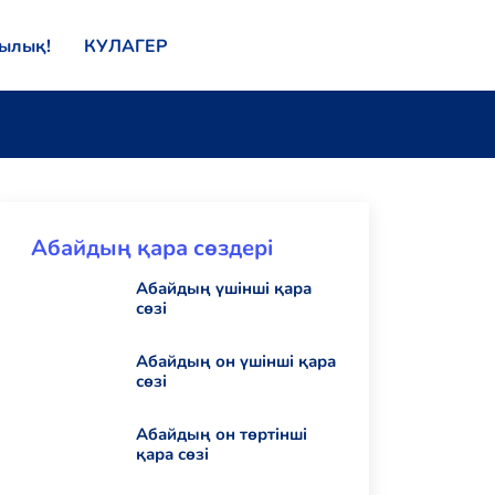
қылық!
КУЛАГЕР
Абайдың қара сөздері
Абайдың үшінші қара
сөзі
Абайдың он үшінші қара
сөзі
Абайдың он төртінші
қара сөзі