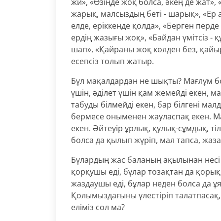
жи», «Өзіңде жоқ болса, әкең де жат»,
жарық, малсыздың беті - шарық», «Ер 
елде, еріккенде қолда», «Берген перде
ердің жазығы жоқ», «Байдан үмітсіз - 
шап», «Қайраны жоқ көлден без, қайыр
есепсіз толып жатыр.
Бұл мақалдардан не шықты? Мағлұм бо
үшін, әділет үшін қам жемейді екен, м
табуды білмейді екен, бар білгені ма
бермесе оныменен жауласпақ екен. Ма
екен. Әйтеуір ұрлық, қулық-сұмдық, т
болса да қылып жүріп, мал тапса, жаз
Бұлардың жас баланың ақылынан несі 
қорқушы еді, бұлар тозақтан да қорық
жаздаушы еді, бұлар неден болса да ұ
Қолымыздағыны үлестіріп талатпасақ, б
еліміз сол ма?