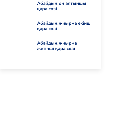
Абайдың он алтыншы
қара сөзі
Абайдың жиырма екінші
қара сөзі
Абайдың жиырма
жетінші қара сөзі