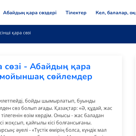
Абайдың қара сөздері
Тілектер
Кел, балалар, о
інші қара сөзі
 сөзі - Абайдың қара
 мойыншақ сөйлемдер
е билетпейді, бойды шымырлатып, буынды
ілден сөз болып ағады. Қазақтар: «Ә, құдай, жас
 тілегенін өзім көрдім. Онысы - жас баладан
сесі жоқсып, қайғылы кісі болғансығаны.
ың: әуелі - «Түстік өмірің болса, күндік мал