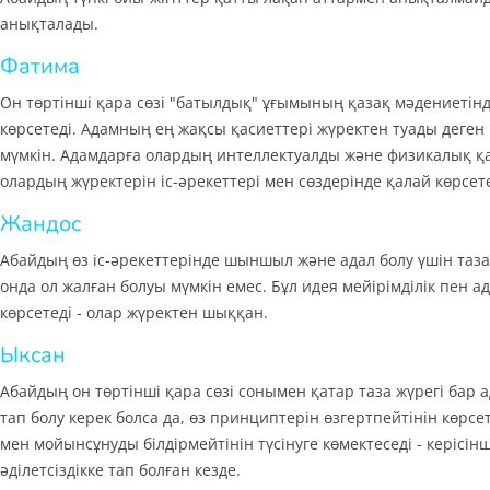
анықталады.
Фатима
Он төртінші қара сөзі "батылдық" ұғымының қазақ мәдениетін
көрсетеді. Адамның ең жақсы қасиеттері жүректен туады деге
мүмкін. Адамдарға олардың интеллектуалды және физикалық қа
олардың жүректерін іс-әрекеттері мен сөздерінде қалай көрсет
Жандос
Абайдың өз іс-әрекеттерінде шыншыл және адал болу үшін таза
онда ол жалған болуы мүмкін емес. Бұл идея мейірімділік пен
көрсетеді - олар жүректен шыққан.
Ыксан
Абайдың он төртінші қара сөзі сонымен қатар таза жүрегі бар
тап болу керек болса да, өз принциптерін өзгертпейтінін көрсет
мен мойынсұнуды білдірмейтінін түсінуге көмектеседі - керісінш
әділетсіздікке тап болған кезде.