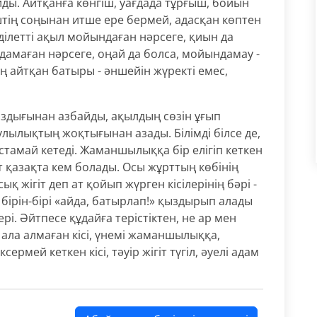
ды. Айтқанға көнгіш, уағдада тұрғыш, бойын
ің соңынан итше ере бермей, адасқан көптен
ділетті ақыл мойындаған нәрсеге, қиын да
дамаған нәрсеге, оңай да болса, мойындамау -
ң айтқан батыры - әншейін жүректі емес,
ыздығынан азбайды, ақылдың сөзін ұғып
улылықтың жоқтығынан азады. Білімді білсе де,
тамай кетеді. Жаманшылыққа бір елігіп кеткен
 қазақта кем болады. Осы жұрттың көбінің
ық жігіт деп ат қойып жүрген кісілерінің бәрі -
бірін-бірі «айда, батырлап!» қыздырып алады
рі. Әйтпесе құдайға терістіктен, не ар мен
п ала алмаған кісі, үнемі жаманшылыққа,
ермей кеткен кісі, тәуір жігіт түгіл, әуелі адам