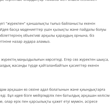
дегі "жүрекпен" қаншалықты тығыз байланысты екенін
н Идея басқа мәдениеттер үшін қызықты және пайдалы болуы
білеттерінің объективі арқылы қараудың орнына, біз
етініне назар аудара аламыз.
 жүректің маңыздылығын көрсетеді. Егер сөз жүректен шықса,
 адалдық жасанды түрде қайталанбайтын қасиеттер екенін
 адам әрқашан өз сөзіне адал болатынын және қиындықтарға
еді. Бұл идея бізге мейірімділік пен батылдық әрқашан келісім
е, олар ерік пен қарсылықты қажет етуі мүмкін, әсіресе