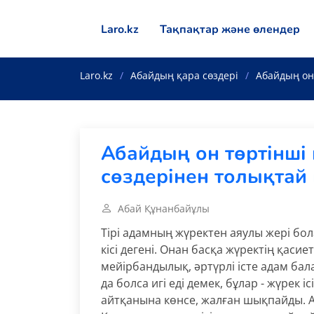
Laro.kz
Тақпақтар және өлендер
Laro.kz
Абайдың қара сөздері
Абайдың он 
Абайдың он төртінші 
сөздерінен толықтай
Абай Құнанбайұлы
Тірі адамның жүректен аяулы жері бола 
кісі дегені. Онан басқа жүректің қас
мейірбандылық, әртүрлі істе адам бал
да болса игі еді демек, бұлар - жүрек ісі
айтқанына көнсе, жалған шықпайды. А