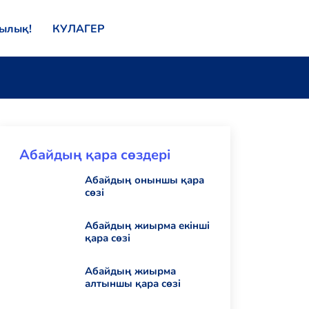
қылық!
КУЛАГЕР
Абайдың қара сөздері
Абайдың оныншы қара
сөзі
Абайдың жиырма екінші
қара сөзі
Абайдың жиырма
алтыншы қара сөзі