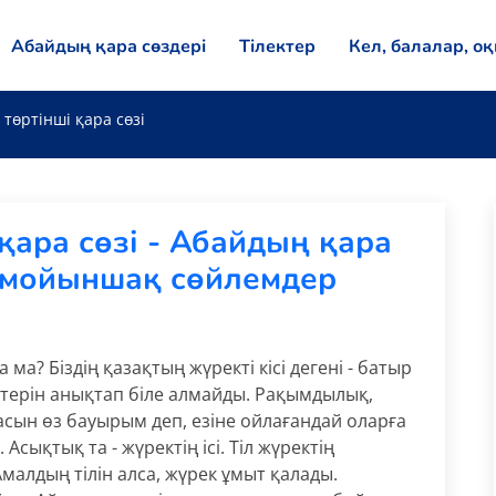
Абайдың қара сөздері
Тілектер
Кел, балалар, о
төртінші қара сөзі
қара сөзі - Абайдың қара
 мойыншақ сөйлемдер
ма? Біздің қазақтың жүректі кісі дегені - батыр
иеттерін анықтап біле алмайды. Рақымдылық,
асын өз бауырым деп, езіне ойлағандай оларға
. Асықтық та - жүректің ісі. Тіл жүректің
малдың тілін алса, жүрек ұмыт қалады.