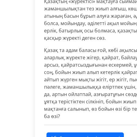
Қазақтың «жүректісі» мақтауға сыймай
жаманшылықтан тез жиып алғыш, көшт
атының басын бұрып алуға жараған, ә
болса, мойындау, әділетті ақыл мойын
ерлік, батырлық осы болмаса, қазақты
қасқыр жүректі деген сөз.
Қазақ та адам баласы ғой, көбі ақылс
аларлық жүректе жігер, қайрат, байла
арсыз, қайратсыздығынан ескермей, ұс
соң, бойын жиып алып кетерлік қайрат
айтып жүрген мықты жігіт, ер жігіт, пыс
пәлеге, жаманшылыққа еліртпек үшін, 
да, артын ойлатпай, азғыратұғын сөзде
ұятқа терістіктен сілкініп, бойын жиы
мақтанға салынып, өз бойын өзі бір текс
ба өзі?