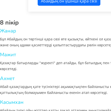
Абайдың он үшінші қара сөзі
8 пікір
Жанар
Бұл Абайдың он төртінші қара сөзі өте қызықты, өйткені ол қ
және оның адами қасиеттерді қалыптастырудағы рөлін көрсетед
Мажит
Қазақтар батырларды "жүректі" деп атайды, бұл батылдық пе
көрсетеді.
Ахмет
Абай қазақтардың қате түсініктері ақымақтықпен байланысты 
қаттылықтың болмауымен байланысты екенін атап көрсетеді.
Касымхан
Абайдың түпкі ойы-жігіттер қатты лақап аттармен анықталмай