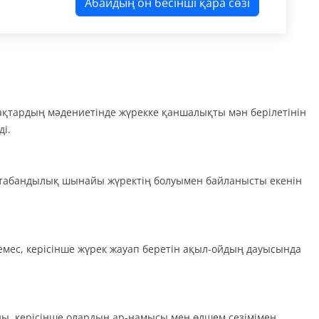
Абайдың он бесінші қара сөзі
азақтардың мәдениетінде жүрекке қаншалықты мән берілетінін
і.
н табандылық шынайы жүректің болуымен байланысты екенін
емес, керісінше жүрек жауап беретін ақыл-ойдың дауысында
ды, керісінше олардың ар-намысы мен өлшем сезімімен