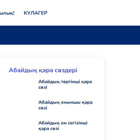
қылық!
КУЛАГЕР
Абайдың қара сөздері
Абайдың төртінші қара
сөзі
Абайдың оныншы қара
сөзі
Абайдың он сегізінші
қара сөзі