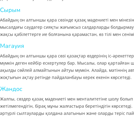
Сырым
Абайдың он алтыншы қара сөзінде қазақ мәдениеті мен мінезіні
мысалдағы саудагер сияқты жағымсыз салдарларды болдырмау 
жақсы қабілеттерге ие болғанына қарамастан, өз тілі мен сені
Магауия
Абайдың он алтыншы қара сөзі қазақтар өздерінің іс-әрекеттер
мүмкін деген кейбір ескертулер бар. Мысалы, олар қартайған
ақылды сөйлей алмайтынын айтуы мүмкін. Алайда, мәтіннің ав
жоқтығын ақтау ретінде пайдаланбауы керек екенін көрсетеді.
Жандос
Жалпы, сөздер қазақ мәдениеті мен менталитетіне шолу болып
жетілмегендігін, бірақ мұны жалғастыра беретіндігін көрсетед
әртүрлі сылтауларды қолдана алатынын және оларды теріс па