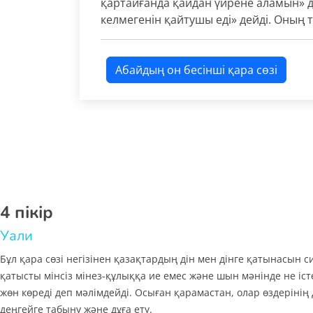
қартайғанда қайдан үйрене аламын» д
келмегенін қайтушы еді» дейді. Оның 
Абайдың он бесінші қара сөзі
4 пікір
Уали
Бұл қара сөзі негізінен қазақтардың дін мен дінге қатынасын 
қатысты мінсіз мінез-құлыққа ие емес және шын мәнінде не іст
жөн көреді деп мәлімдейді. Осыған қарамастан, олар өздеріні
деңгейге табыну және дұға ету.