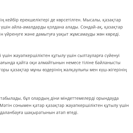
ң кейбір ерекшеліктері де көрсетілген. Мысалы, қазақтар
үшін айла-амалдарды қолдана алады. Сондай-ақ, қазақтар
мін үйренуге және дамытуға уақыт жұмсамауды жөн көреді.
і үшін жауапкершіліктен құтылу үшін сылтауларға сүйенуі
 шағында қайта оқи алмайтынын немесе тіліне байланысты
торы қазақтар мұны өздерінің жалқаулығы мен күш-жігерінің
 табылады, бұл олардың діни міндеттемелерді орындауда
і. Мәтін сонымен қатар қазақтар жауапкершіліктен құтылу үшін
йдаланбауға шақыратынын атап өтеді.