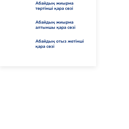
Абайдың жиырма
төртінші қара сөзі
Абайдың жиырма
алтыншы қара сөзі
Абайдың отыз жетінші
қара сөзі