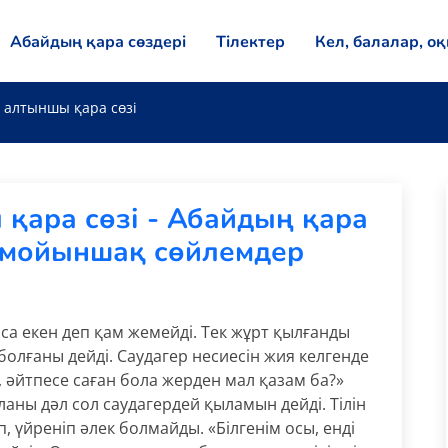
Абайдың қара сөздері
Тілектер
Кел, балалар, о
 алтыншы қара сөзі
қара сөзі - Абайдың қара
 мойыншақ сөйлемдер
а екен деп қам жемейді. Тек жұрт қылғанды
болғаны дейді. Саудагер несиесін жия келгенде
, әйтпесе саған бола жерден мал қазам ба?»
ланы дәл сол саудагердей қыламын дейді. Тілін
, үйреніп әлек болмайды. «Білгенім осы, енді