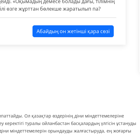
ейді. «Оқымадың демесе болады дағы, тілімнің
тілі өзге жұрттан бөлекше жаратылып па?
Абайдың он жетінші қара сөзі
сипаттайды. Ол қазақтар өздерінің діни міндеттемелеріне
еу керектігі туралы ойланбастан басқалардың үлгісін ұстануды
ң діни міндеттемелерін орындауды жалғастыруда, ең жоғарғы