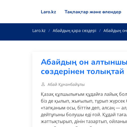
Laro.kz
Тақпақтар және өлендер
Laro.kz
Абайдың қара сөздері
Абайдың он
Абайдың он алтыншы 
сөздерінен толықтай
Абай Құнанбайұлы
Қазақ құлшылығым құдайға лайық болс
біз де қылып, жығылып, тұрып жүрсек 
«тапқаным осы, біттім деп, алсаң — ал
дейтұғыны болушы еді ғой. Құдай таға
жаттықтырып, дінін тазартып, ойланып